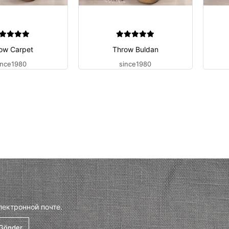
ow Carpet
Throw Buldan
ince1980
since1980
лектронной почте.
Gönder