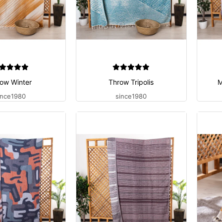
ow Winter
Throw Tripolis
M
ince1980
since1980