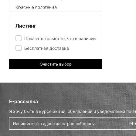
Красные полотенца
Белые полотенца
Белые полотенца мультицветные
Листинг
Желтые полотенца
Показать только те, что в наличии
Бесплатная доставка
Очистить выбор
E-рассылка
Я хочу быть в курсе акций, объявлений и уведомлений по э