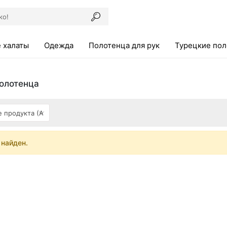
 халаты
Одежда
Полотенца для рук
Турецкие по
олотенца
 найден.