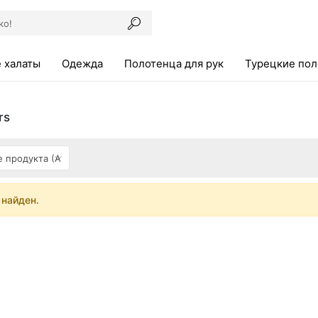
 халаты
Одежда
Полотенца для рук
Турецкие по
rs
 найден.