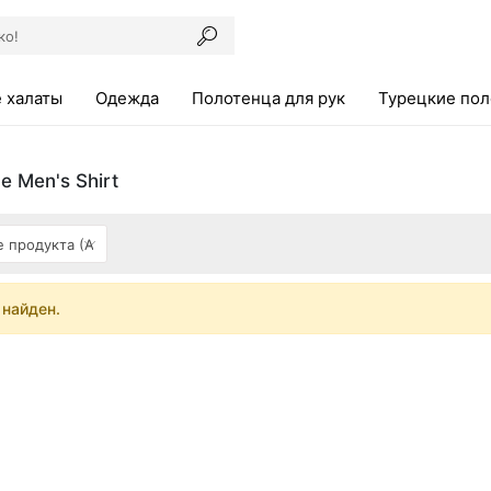
 халаты
Одежда
Полотенца для рук
Турецкие по
e Men's Shirt
 найден.