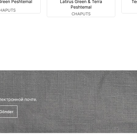
Green Peshtemal
Latirus Green & Terra
Te
Peshtemal
HAPUTS
CHAPUTS
лектронной почте.
Gönder