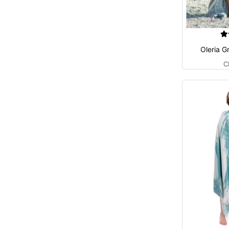
Oleria G
C