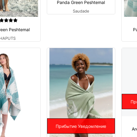
Panda Green Peshtemal
Saudade
reen Peshtemal
P
HAPUTS
Пр
Прибытие Уведомление
Ar