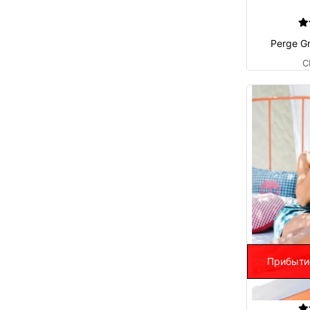
Perge G
C
Прибыти