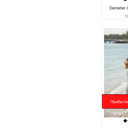
Demeter 
C
Прибыти