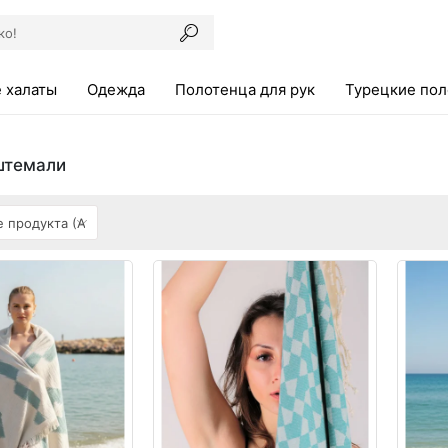
 халаты
Одежда
Полотенца для рук
Турецкие по
штемали