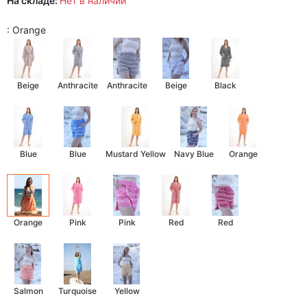
На складе:
Нет в наличии
: Orange
Beige
Anthracite
Anthracite
Beige
Black
Blue
Blue
Mustard Yellow
Navy Blue
Orange
Orange
Pink
Pink
Red
Red
Salmon
Turquoise
Yellow