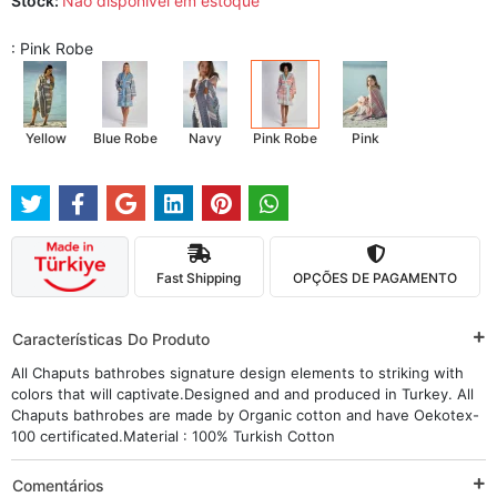
Stock:
Não disponível em estoque
: Pink Robe
Yellow
Blue Robe
Navy
Pink Robe
Pink
Fast Shipping
OPÇÕES DE PAGAMENTO
Características Do Produto
All Chaputs bathrobes signature design elements to striking with
colors that will captivate.Designed and and produced in Turkey. All
Chaputs bathrobes are made by Organic cotton and have Oekotex-
100 certificated.Material : 100% Turkish Cotton
Comentários