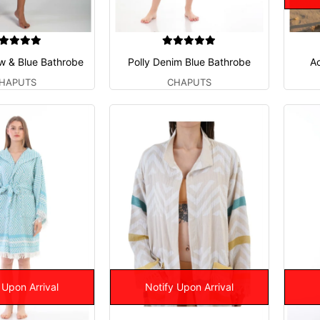
ow & Blue Bathrobe
Polly Denim Blue Bathrobe
A
HAPUTS
CHAPUTS
 Upon Arrival
Notify Upon Arrival