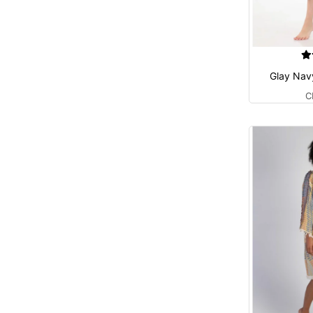
Glay Nav
C