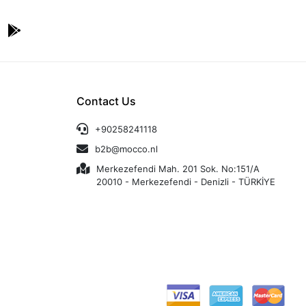
Contact Us
+90258241118
b2b@mocco.nl
Merkezefendi Mah. 201 Sok. No:151/A
20010 - Merkezefendi - Denizli - TÜRKİYE