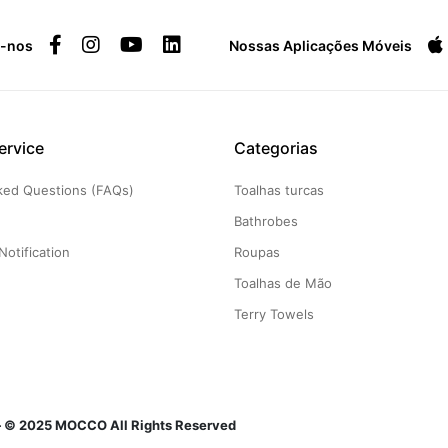
a-nos
Nossas Aplicações Móveis
ervice
Categorias
ked Questions (FAQs)
Toalhas turcas
g
Bathrobes
Notification
Roupas
Toalhas de Mão
Terry Towels
n — © 2025 MOCCO All Rights Reserved