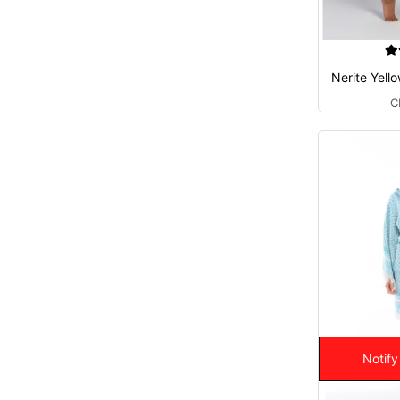
Nerite Yell
C
Notify