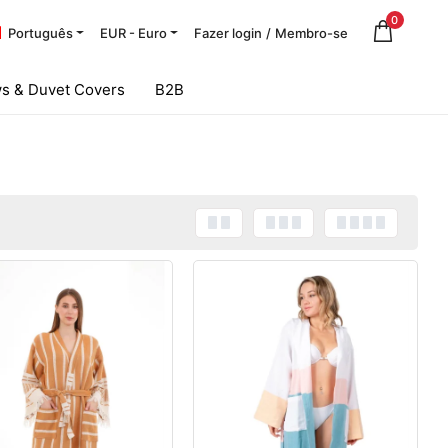
0
Português
EUR - Euro
Fazer login
/
Membro-se
s & Duvet Covers
B2B