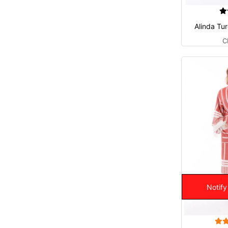
Alinda Tu
C
Notify