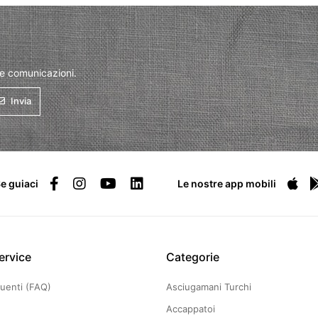
 e comunicazioni.
Invia
e guiaci
Le nostre app mobili
ervice
Categorie
uenti (FAQ)
Asciugamani Turchi
Accappatoi