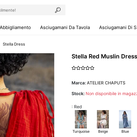
Abbigliamento
Asciugamani Da Tavola
Asciugamani Di 
Stella Dress
Stella Red Muslin Dres
Marca:
ATELIER CHAPUTS
Stock:
Non disponibile in magaz
: Red
Turquoise
Beige
Blue