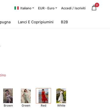
0
Italiano
EUR - Euro
Accedi
/
Iscriviti
Spugna
Lanci E Copripiumini
B2B
s
zino
Brown
Green
Red
White