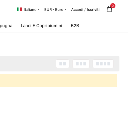
0
Italiano
EUR - Euro
Accedi
/
Iscriviti
Spugna
Lanci E Copripiumini
B2B