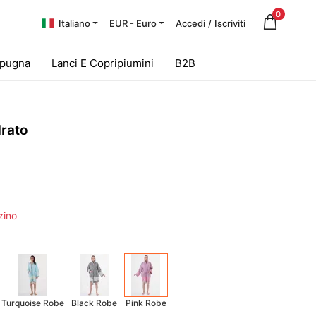
0
Italiano
EUR - Euro
Accedi
/
Iscriviti
Spugna
Lanci E Copripiumini
B2B
rato
zino
Turquoise Robe
Black Robe
Pink Robe