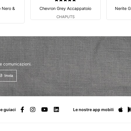
e Nero &
Chevron Grey Accappatoio
Nerite G
CHAPUTS
 e comunicazioni.
Invia
e guiaci
Le nostre app mobili