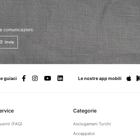
 e comunicazioni.
Invia
e guiaci
Le nostre app mobili
ervice
Categorie
uenti (FAQ)
Asciugamani Turchi
Accappatoi