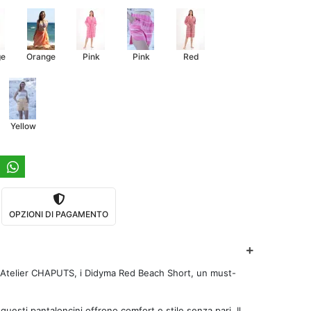
ge
Orange
Pink
Pink
Red
Yellow
OPZIONI DI PAGAMENTO
di Atelier CHAPUTS, i Didyma Red Beach Short, un must-
, questi pantaloncini offrono comfort e stile senza pari. Il