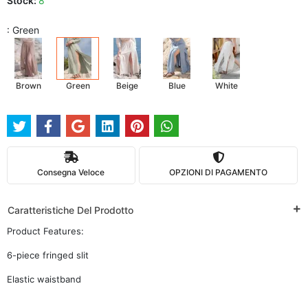
Stock:
8
: Green
Brown
Green
Beige
Blue
White
Consegna Veloce
OPZIONI DI PAGAMENTO
Caratteristiche Del Prodotto
Product Features:
6-piece fringed slit
Elastic waistband