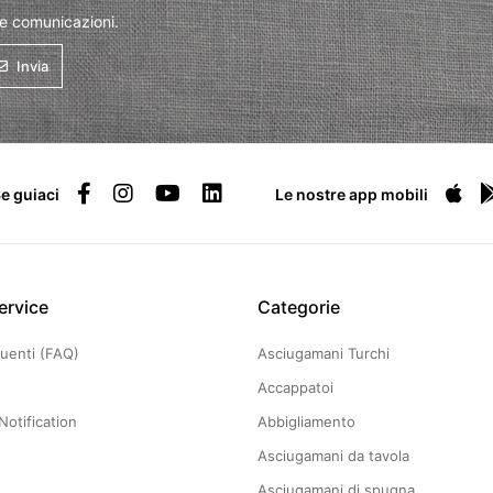
 e comunicazioni.
Invia
e guiaci
Le nostre app mobili
ervice
Categorie
uenti (FAQ)
Asciugamani Turchi
Accappatoi
Notification
Abbigliamento
Asciugamani da tavola
Asciugamani di spugna