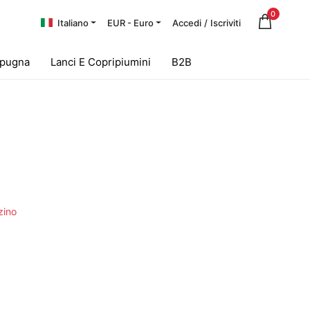
0
Italiano
EUR - Euro
Accedi
/
Iscriviti
Spugna
Lanci E Copripiumini
B2B
l
zino