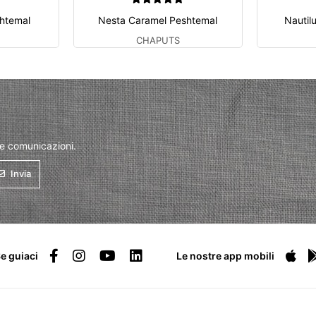
htemal
Nesta Caramel Peshtemal
Nautil
CHAPUTS
 e comunicazioni.
Invia
e guiaci
Le nostre app mobili