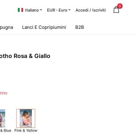
0
Italiano
EUR - Euro
Accedi
/
Iscriviti
Spugna
Lanci E Copripiumini
B2B
otho Rosa & Giallo
zino
& Blue
Pink & Yellow