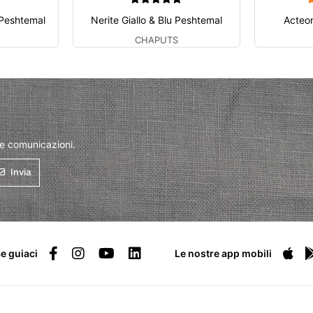
 Peshtemal
Nerite Giallo & Blu Peshtemal
Acteo
CHAPUTS
 e comunicazioni.
Invia
e guiaci
Le nostre app mobili