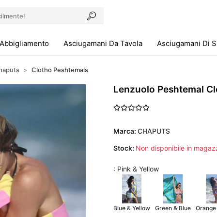
Abbigliamento
Asciugamani Da Tavola
Asciugamani Di 
haputs
Clotho Peshtemals
Lenzuolo Peshtemal Cl
Marca:
CHAPUTS
Stock:
Non disponibile in magaz
: Pink & Yellow
Blue & Yellow
Green & Blue
Orange 