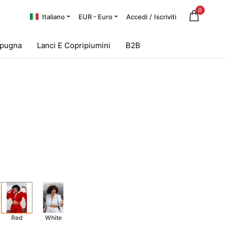
0
Italiano
EUR - Euro
Accedi
/
Iscriviti
Spugna
Lanci E Copripiumini
B2B
Red
White