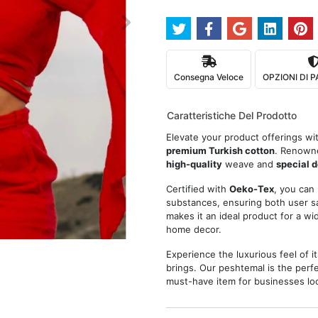
Consegna Veloce
OPZIONI DI
Caratteristiche Del Prodotto
Elevate your product offerings wi
premium Turkish cotton
. Renowne
high-quality
weave and
special 
Certified with
Oeko-Tex
, you can
substances, ensuring both user sa
makes it an ideal product for a w
home decor.
Experience the luxurious feel of i
brings. Our peshtemal is the perfe
must-have item for businesses loo