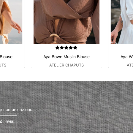
 Blouse
Aya Bown Muslin Blouse
Aya Wh
UTS
ATELIER CHAPUTS
AT
 e comunicazioni.
Invia