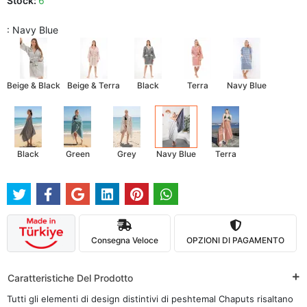
Stock:
6
: Navy Blue
Beige & Black
Beige & Terra
Black
Terra
Navy Blue
Black
Green
Grey
Navy Blue
Terra
Consegna Veloce
OPZIONI DI PAGAMENTO
Caratteristiche Del Prodotto
Tutti gli elementi di design distintivi di peshtemal Chaputs risaltano