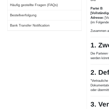
Häufig gestellte Fragen (FAQs)
Partei B
:
[Vollständi
Bestellverfolgung
Adresse:
[Vo
(im Folgende
Bank Transfer Notification
Zusammen als
1. Zw
Die Parteien
werden könnt
2. De
“Vertrauliche
Dokumentatio
oder übermitt
3. Ve