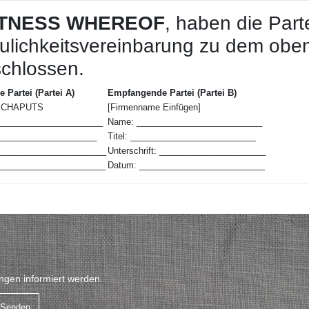
ITNESS WHEREOF
, haben die Part
aulichkeitsvereinbarung zu dem ob
chlossen.
 Partei (Partei A)
Empfangende Partei (Partei B)
& CHAPUTS
[Firmenname Einfügen]
______________________
Name: __________________________
______________________
Titel: __________________________
t: ______________________
Unterschrift: ______________________
_______________________
Datum: __________________________
gen informiert werden.
Senden