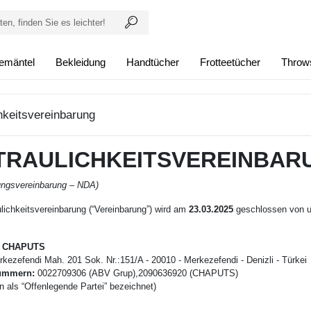
emäntel
Bekleidung
Handtücher
Frotteetücher
Throw
chkeitsvereinbarung
TRAULICHKEITSVEREINBAR
ungsvereinbarung – NDA)
ulichkeitsvereinbarung (“Vereinbarung”) wird am
23.03.2025
geschlossen von u
& CHAPUTS
kezefendi Mah. 201 Sok. Nr.:151/A - 20010 - Merkezefendi - Denizli - Türkei
Nummern:
0022709306 (ABV Grup),2090636920 (CHAPUTS)
n als “Offenlegende Partei” bezeichnet)