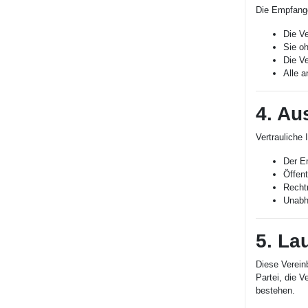
Die Empfange
Die Ve
Sie oh
Die V
Alle 
4. Au
Vertrauliche 
Der E
Öffent
Recht
Unabh
5. Lau
Diese Verein
Partei, die V
bestehen.