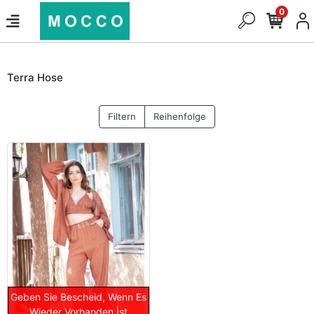
0
Terra Hose
Filtern
Reihenfolge
Geben Sie Bescheid, Wenn Es
Wieder Vorhanden İst