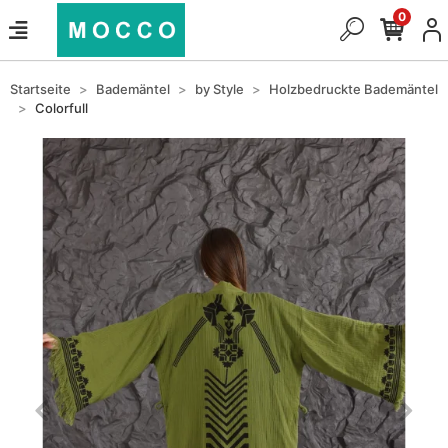
0
Startseite
Bademäntel
by Style
Holzbedruckte Bademäntel
Colorfull