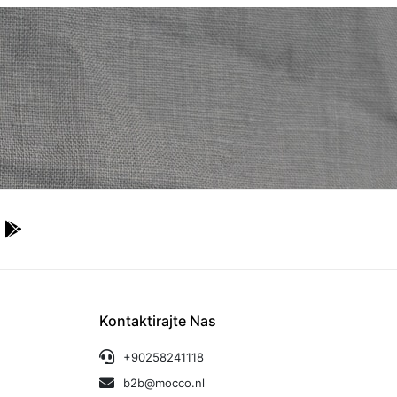
Kontaktirajte Nas
+90258241118
b2b@mocco.nl