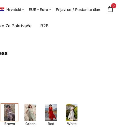
0
Hrvatski
EUR - Euro
Prijavi se
/
Postanite član
ake Za Pokrivače
B2B
ess
Brown
Green
Red
White