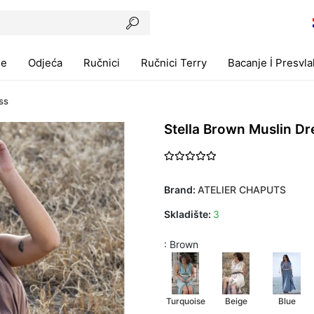
ne
Odjeća
Ručnici
Ručnici Terry
Bacanje İ Presvl
ss
Stella Brown Muslin Dr
Brand:
ATELIER CHAPUTS
Skladište:
3
: Brown
Turquoise
Beige
Blue