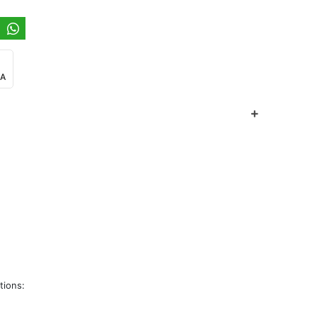
JA
tions: