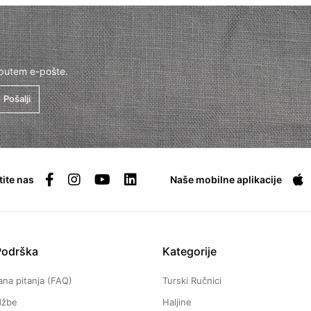
 putem e-pošte.
Pošalji
tite nas
Naše mobilne aplikacije
Podrška
Kategorije
ana pitanja (FAQ)
Turski Ručnici
džbe
Haljine