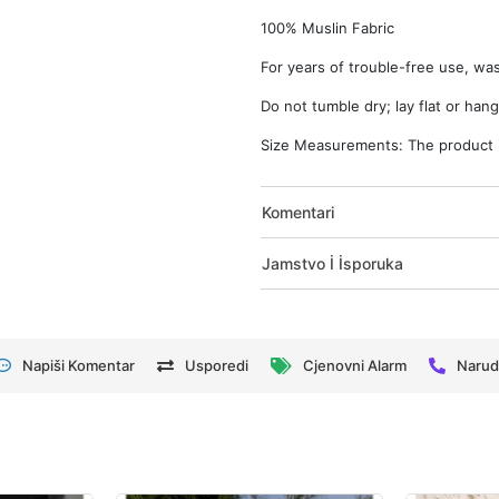
100% Muslin Fabric
For years of trouble-free use, wa
Do not tumble dry; lay flat or hang
Size Measurements: The product is
Komentari
Jamstvo İ İsporuka
Napiši Komentar
Usporedi
Cjenovni Alarm
Narud