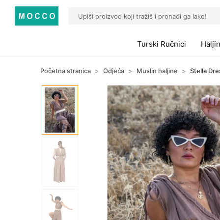
Turski Ručnici
Halji
Početna stranica
Odjeća
Muslin haljine
Stella Dre