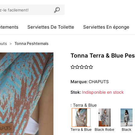
êtements
Serviettes De Toilette
Serviettes En éponge
puts
Tonna Peshtemals
Tonna Terra & Blue Pe
Marque:
CHAPUTS
Stok:
Indisponible en stock
: Terra & Blue
Terra & Blue
Black Robe
Black