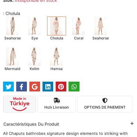
Stok:
Indisponible en stock
: Cholula
Seahorse
Eye
Cholula
Coral
Seahorse
Mermaid
Kelim
Hamsa
Hızlı Livraison
OPTIONS DE PAIEMENT
Caractéristiques Du Produit
All Chaputs bathrobes signature design elements to striking with