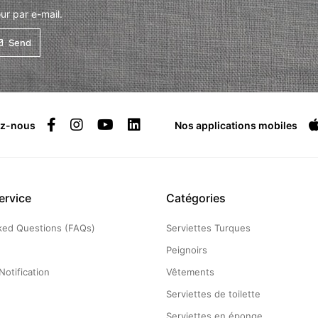
ur par e-mail.
Send
ez-nous
Nos applications mobiles
ervice
Catégories
ked Questions (FAQs)
Serviettes Turques
g
Peignoirs
Notification
Vêtements
Serviettes de toilette
Serviettes en éponge