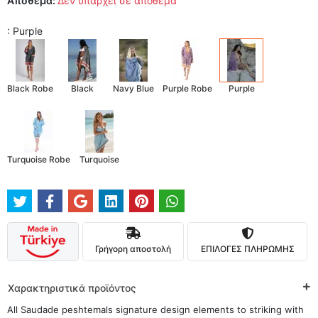
Απόθεμα:
Δεν υπάρχει σε απόθεμα
: Purple
Black Robe
Black
Navy Blue
Purple Robe
Purple
Turquoise Robe
Turquoise
Γρήγορη αποστολή
ΕΠΙΛΟΓΕΣ ΠΛΗΡΩΜΗΣ
Χαρακτηριστικά προϊόντος
All Saudade peshtemals signature design elements to striking with