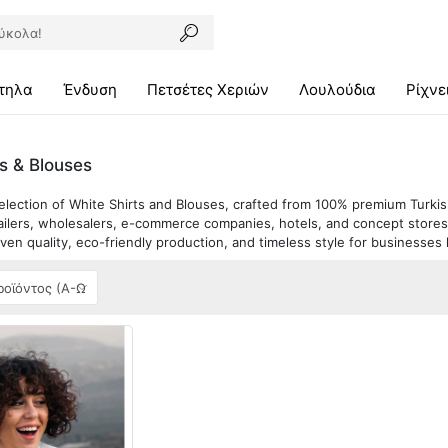
τηλα
Ένδυση
Πετσέτες Χεριών
Λουλούδια
Ρίχνε
ts & Blouses
election of White Shirts and Blouses, crafted from 100% premium Turki
ailers, wholesalers, e-commerce companies, hotels, and concept store
en quality, eco-friendly production, and timeless style for businesses l