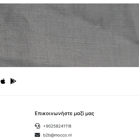
Επικοινωνήστε μαζί μας
+90258241118
b2b@mocco.nl