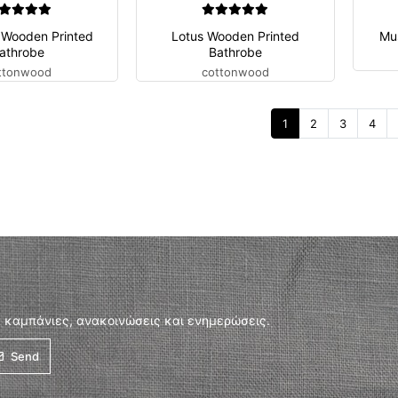
 Wooden Printed
Lotus Wooden Printed
Mu
athrobe
Bathrobe
ttonwood
cottonwood
1
2
3
4
 καμπάνιες, ανακοινώσεις και ενημερώσεις.
Send