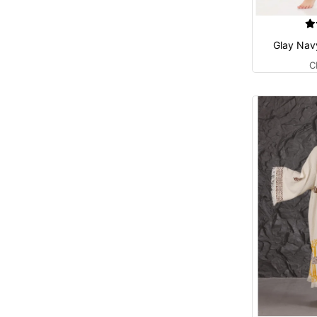
Glay Nav
C