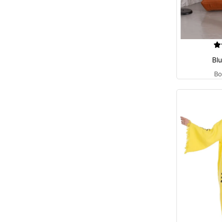
Bl
Bo