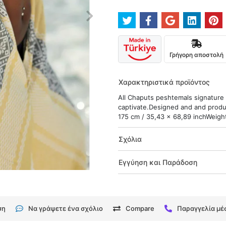
Γρήγορη αποστολή
Χαρακτηριστικά προϊόντος
All Chaputs peshtemals signature d
captivate.Designed and and produc
175 cm / 35,43 x 68,89 inchWeight 
Σχόλια
Εγγύηση και Παράδοση
ση
Να γράψετε ένα σχόλιο
Compare
Παραγγελία μ