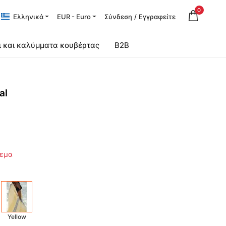
0
Ελληνικά
EUR - Euro
Σύνδεση
/
Εγγραφείτε
ι και καλύμματα κουβέρτας
B2B
al
θεμα
Yellow