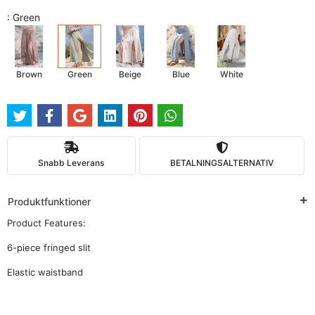
: Green
Brown
Green
Beige
Blue
White
Snabb Leverans
BETALNINGSALTERNATIV
Produktfunktioner
Product Features:
6-piece fringed slit
Elastic waistband