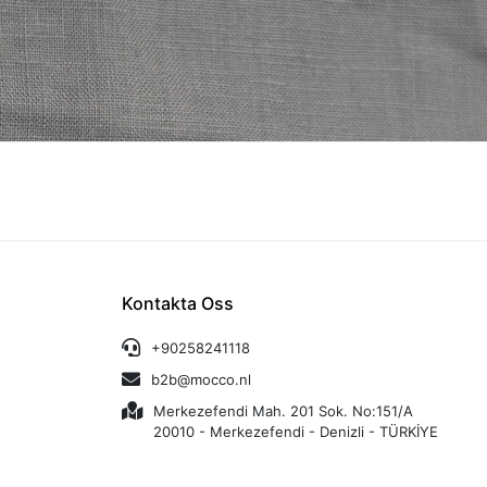
Kontakta Oss
+90258241118
b2b@mocco.nl
Merkezefendi Mah. 201 Sok. No:151/A
20010 - Merkezefendi - Denizli - TÜRKİYE