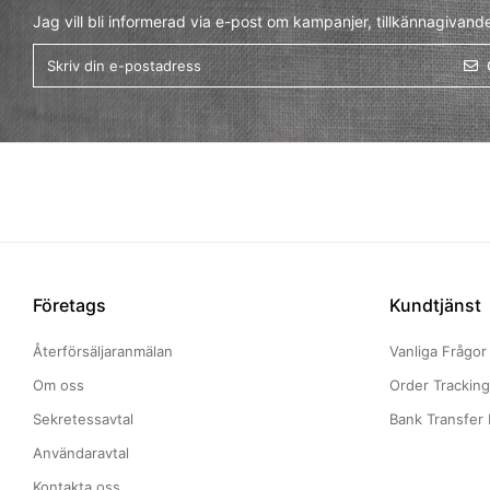
Jag vill bli informerad via e-post om kampanjer, tillkännagivand
Företags
Kundtjänst
Återförsäljaranmälan
Vanliga Frågor
Om oss
Order Trackin
Sekretessavtal
Bank Transfer 
Användaravtal
Kontakta oss