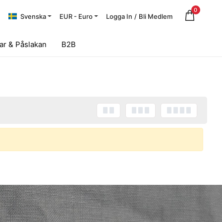
0
Svenska
EUR - Euro
Logga In
/
Bli Medlem
ar & Påslakan
B2B