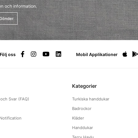
en och information.
Gönder
Följ oss
Mobil Applikationer
Kategorier
 och Svar (FAQ)
Turkiska handdukar
g
Badrockor
Notification
Kläder
Handdukar
Terry Havlu