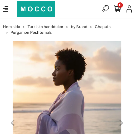
0
Hem sida
Turkiska handdukar
by Brand
Chaputs
Pergamon Peshtemals