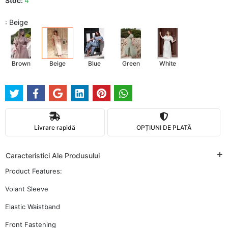
Stoc:
4
: Beige
Brown
Beige
Blue
Green
White
Livrare rapidă
OPȚIUNI DE PLATĂ
Caracteristici Ale Produsului
Product Features:
Volant Sleeve
Elastic Waistband
Front Fastening