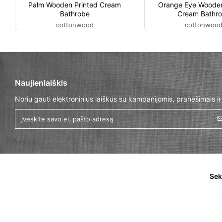
Palm Wooden Printed Cream
Orange Eye Wooden
Bathrobe
Cream Bathr
cottonwood
cottonwoo
Naujienlaiškis
Noriu gauti elektroninius laiškus su kampanijomis, pranešimais ir
Sek