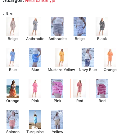
Atsargos:
Nėra sandėlyje
: Red
Beige
Anthracite
Anthracite
Beige
Black
Blue
Blue
Mustard Yellow
Navy Blue
Orange
Orange
Pink
Pink
Red
Red
Salmon
Turquoise
Yellow