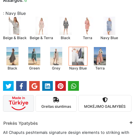
Atsargos:
6
: Navy Blue
Beige & Black
Beige & Terra
Black
Terra
Navy Blue
Black
Green
Grey
Navy Blue
Terra
Greitas siuntimas
MOKĖJIMO GALIMYBĖS
Prekės Ypatybės
All Chaputs peshtemals signature design elements to striking with