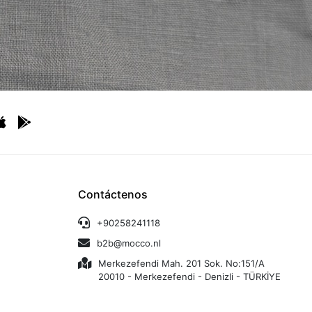
Contáctenos
+90258241118
b2b@mocco.nl
Merkezefendi Mah. 201 Sok. No:151/A
20010 - Merkezefendi - Denizli - TÜRKİYE