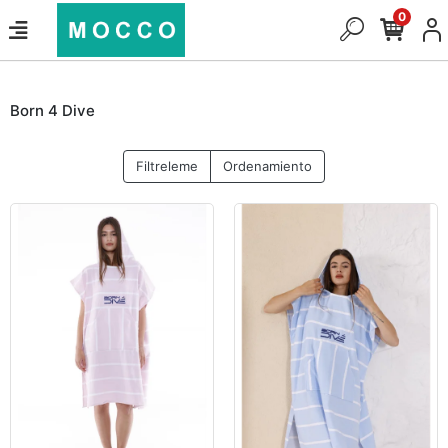
0
Born 4 Dive
Filtreleme
Ordenamiento