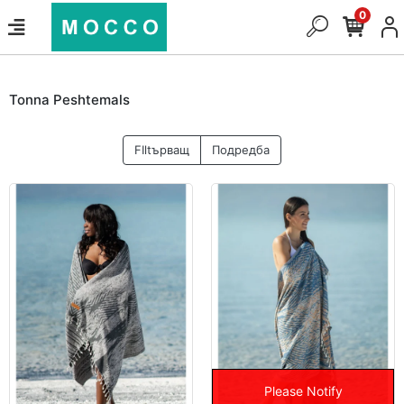
0
Tonna Peshtemals
FIltърващ
Подредба
Please Notify