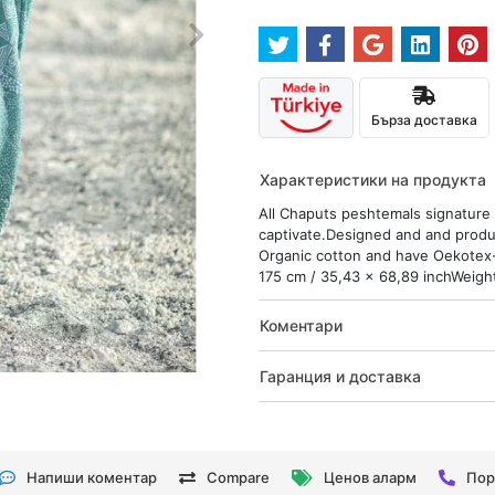
Бърза доставка
Характеристики на продукта
All Chaputs peshtemals signature d
captivate.Designed and and produ
Organic cotton and have Oekotex-1
175 cm / 35,43 x 68,89 inchWeight 
Коментари
Гаранция и доставка
Напиши коментар
Compare
Ценов аларм
Пор