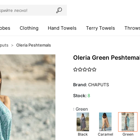
robes
Clothing
Hand Towels
Terry Towels
Throws
puts
Oleria Peshtemals
Oleria Green Peshtema
Brand:
CHAPUTS
Stock:
8
: Green
Black
Caramel
Green