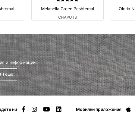
shtemal
Melanella Green Peshtemal
Oleria 
CHAPUTS
ия и информации.
Гошо
едете ни
Мобилни приложения