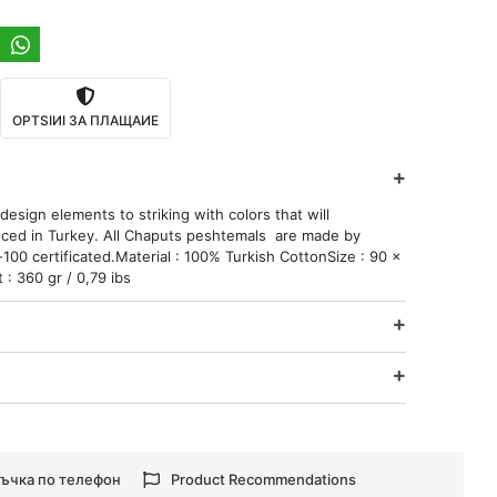
OPTSIИI ЗA ПЛАЩAИЕ
esign elements to striking with colors that will
ced in Turkey. All Chaputs peshtemals are made by
00 certificated.Material : 100% Turkish CottonSize : 90 x
: 360 gr / 0,79 ibs
ъчка по телефон
Product Recommendations