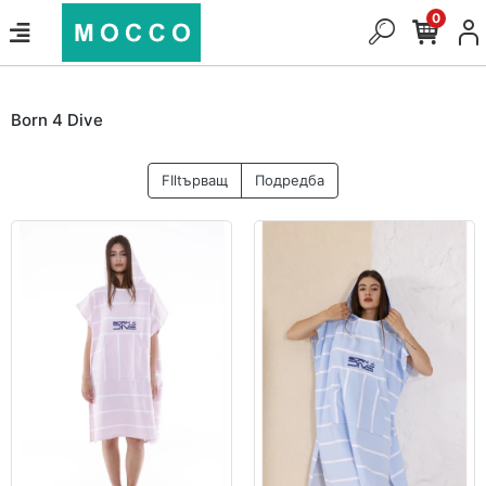
0
Born 4 Dive
FIltърващ
Подредба