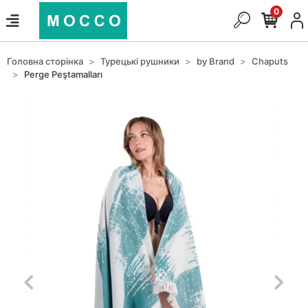
0
Головна сторінка
Турецькі рушники
by Brand
Chaputs
Perge Peştamalları