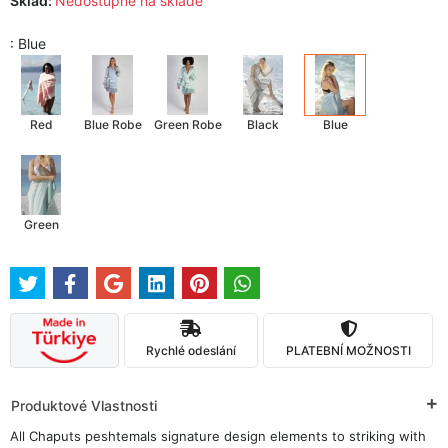
Sklad:
Nedostupné na skladě
: Blue
Red
Blue Robe
Green Robe
Black
Blue
Green
Rychlé odeslání
PLATEBNÍ MOŽNOSTI
Produktové Vlastnosti
All Chaputs peshtemals signature design elements to striking with