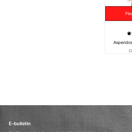
Ple
Aspendos
C
E-bulletin