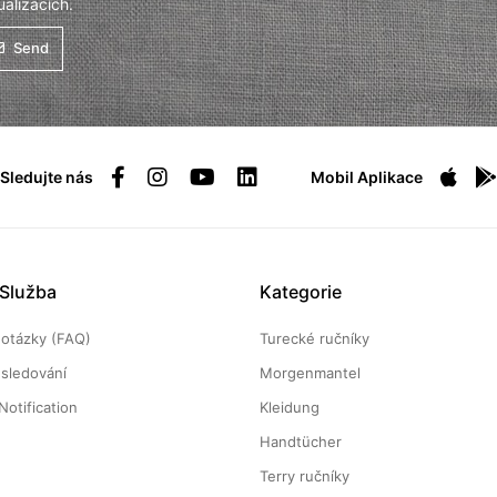
alizacích.
Send
Sledujte nás
Mobil Aplikace
 Služba
Kategorie
 otázky (FAQ)
Turecké ručníky
sledování
Morgenmantel
Notification
Kleidung
Handtücher
Terry ručníky