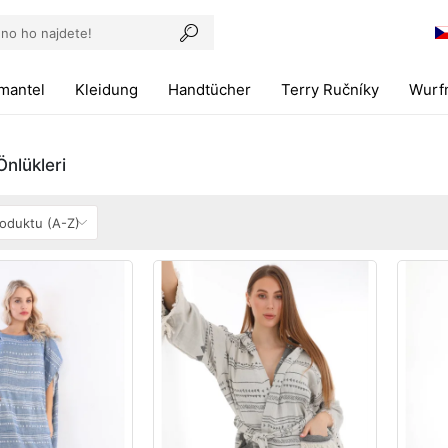
mantel
Kleidung
Handtücher
Terry Ručníky
Wurfm
nlükleri