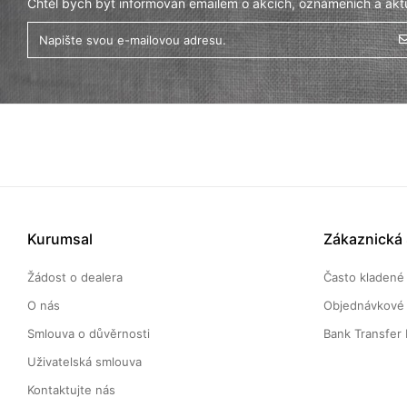
Chtěl bych být informován emailem o akcích, oznámeních a aktu
Kurumsal
Zákaznická
Žádost o dealera
Často kladené
O nás
Objednávkové 
Smlouva o důvěrnosti
Bank Transfer 
Uživatelská smlouva
Kontaktujte nás