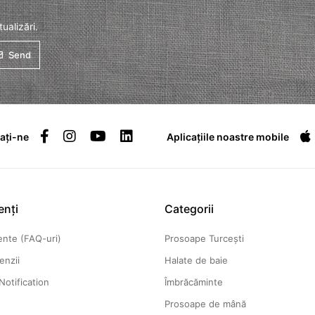
ualizări.
Send
ați-ne
Aplicațiile noastre mobile
enți
Categorii
vente (FAQ-uri)
Prosoape Turcești
enzii
Halate de baie
Notification
Îmbrăcăminte
Prosoape de mână