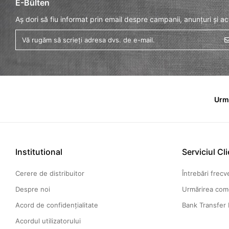
E-Bülten
Aș dori să fiu informat prin email despre campanii, anunțuri și act
Urm
Institutional
Serviciul Cli
Cerere de distribuitor
Întrebări frec
Despre noi
Urmărirea com
Acord de confidențialitate
Bank Transfer 
Acordul utilizatorului