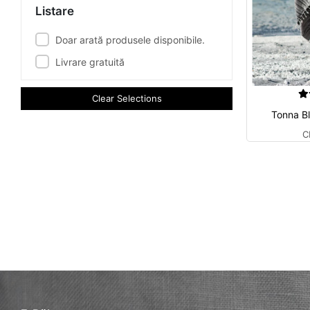
Listare
Doar arată produsele disponibile.
Livrare gratuită
Clear Selections
Tonna B
C