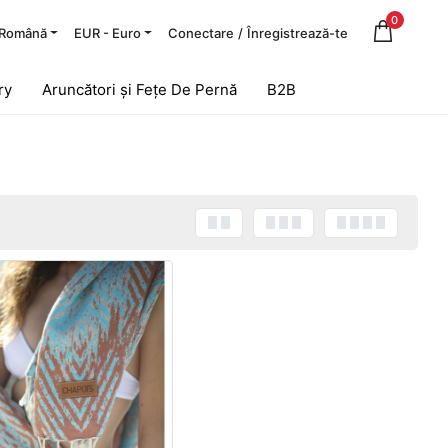
0
Română
EUR - Euro
Conectare
/
Înregistrează-te
ry
Aruncători și Fețe De Pernă
B2B