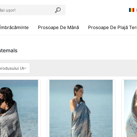
Îmbrăcăminte
Prosoape De Mână
Prosoape De Plajă Ter
htemals