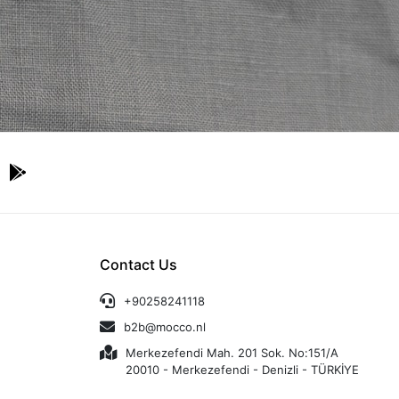
Contact Us
+90258241118
b2b@mocco.nl
Merkezefendi Mah. 201 Sok. No:151/A
20010 - Merkezefendi - Denizli - TÜRKİYE