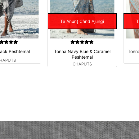
Te Anunț Când Ajungi
T
lack Peshtemal
Tonna Navy Blue & Caramel
Tonna
Peshtemal
HAPUTS
CHAPUTS