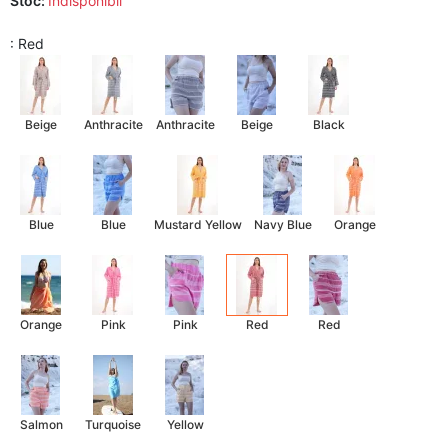
Stoc:
Indisponibil
: Red
Beige
Anthracite
Anthracite
Beige
Black
Blue
Blue
Mustard Yellow
Navy Blue
Orange
Orange
Pink
Pink
Red
Red
Salmon
Turquoise
Yellow