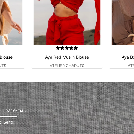
 Blouse
Aya Red Muslin Blouse
Aya B
UTS
ATELIER CHAPUTS
AT
ur par e-mail.
Send