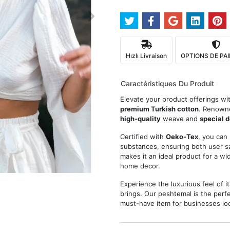
Hızlı Livraison
OPTIONS DE PA
Caractéristiques Du Produit
Elevate your product offerings wi
premium Turkish cotton
. Renowne
high-quality
weave and
special 
Certified with
Oeko-Tex
, you can
substances, ensuring both user sa
makes it an ideal product for a w
home decor.
Experience the luxurious feel of i
brings. Our peshtemal is the perfe
must-have item for businesses loo