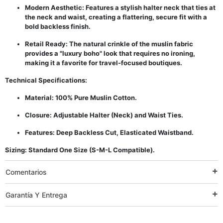
Modern Aesthetic: Features a stylish halter neck that ties at
the neck and waist, creating a flattering, secure fit with a
bold backless finish.
Retail Ready: The natural crinkle of the muslin fabric
provides a "luxury boho" look that requires no ironing,
making it a favorite for travel-focused boutiques.
Technical Specifications:
Material: 100% Pure Muslin Cotton.
Closure: Adjustable Halter (Neck) and Waist Ties.
Features: Deep Backless Cut, Elasticated Waistband.
Sizing: Standard One Size (S-M-L Compatible).
Comentarios
Garantía Y Entrega